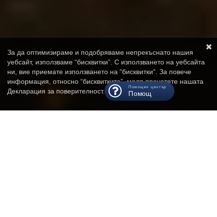
За да оптимизираме и подобряваме непрекъснато нашия
уебсайт, използваме “бисквитки”. С използването на уебсайта
ни, вие приемате използването на “бисквитки”. За повече
информация, относно “бисквитките”, моля прочетете нашата
Помощен център
Декларация за поверителност.
Защита на данните
.
Помощ
Close