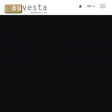
BG
ПЛАН ЗА СПЕСТЯВАНЕ
3 варианта
Услуги
БЛАГОРОДНИ МЕТАЛИ
Злато
Сребро
Платина
Паладий
Монети
Кюлчета "Good Delivery"
Развитие на стойността